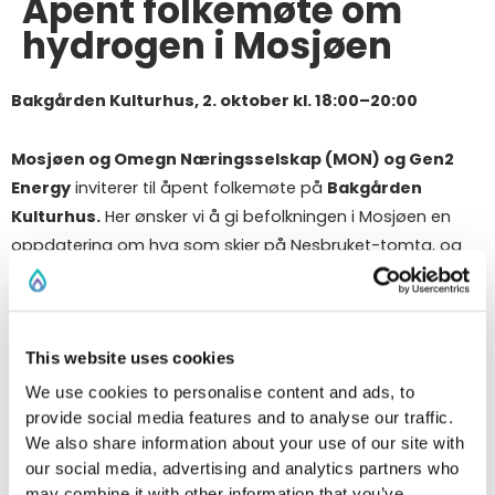
Åpent folkemøte om
hydrogen i Mosjøen
Bakgården Kulturhus, 2. oktober kl. 18:00–20:00
Mosjøen og Omegn Næringsselskap (MON) og Gen2
Energy
inviterer til åpent folkemøte på
Bakgården
Kulturhus.
Her ønsker vi å gi befolkningen i Mosjøen en
oppdatering om hva som skjer på Nesbruket-tomta, og
invitere til dialog og spørsmål.
I en tid hvor det verserer mye usikkerhet rundt
This website uses cookies
hydrogenprosjekter i Norge, og mange er utålmodige etter
å se resultater, mener vi det er viktig å dele status for
We use cookies to personalise content and ads, to
prosjektet og hva som ligger foran oss.
provide social media features and to analyse our traffic.
We also share information about your use of our site with
our social media, advertising and analytics partners who
Program
may combine it with other information that you’ve