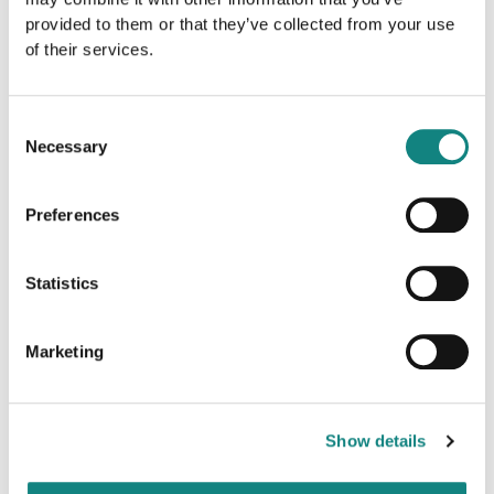
Hvorfor hydrogen og hvorfor Mosjøen?
provided to them or that they’ve collected from your use
En kort innføring i hvorfor hydrogen er viktig for det
of their services.
grønne skiftet – og hvorfor Mosjøen er en attraktiv
lokasjon for satsingen.
Kort om Gen2 Energy
Consent
Necessary
Selection
Presentasjon av selskapet og våre ambisjoner.
Hydrogenanlegget på Nesbruket
Status for planene, tomta og neste steg.
Preferences
Gen2 Energy satser på maritim sektor
Hvordan hydrogen kan bidra til grønn omstilling av
Statistics
maritim sektor.
Lokal og regional verdiskaping
Marketing
Ringvirkninger for arbeidsplasser, næringsliv og
utvikling på Helgeland.
Spørsmålsrunde
Åpen dialog med salen – vi setter av god tid til
Show details
spørsmål og svar.